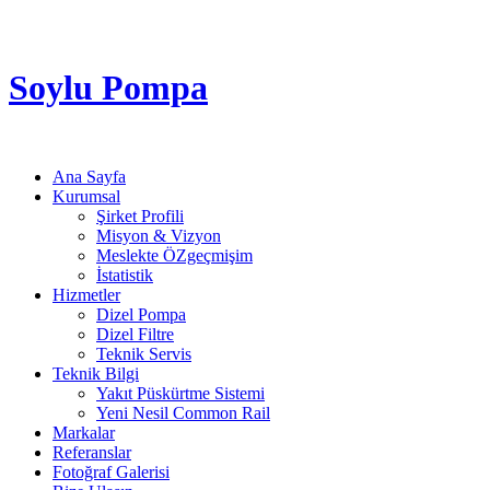
Soylu Pompa
Ana Sayfa
Kurumsal
Şirket Profili
Misyon & Vizyon
Meslekte ÖZgeçmişim
İstatistik
Hizmetler
Dizel Pompa
Dizel Filtre
Teknik Servis
Teknik Bilgi
Yakıt Püskürtme Sistemi
Yeni Nesil Common Rail
Markalar
Referanslar
Fotoğraf Galerisi