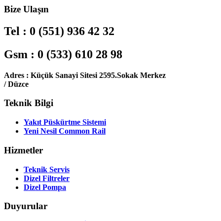
Bize Ulaşın
Tel :
0 (551) 936 42 32
Gsm :
0 (533) 610 28 98
Adres :
Küçük Sanayi Sitesi 2595.Sokak
Merkez
/ Düzce
Teknik Bilgi
Yakıt Püskürtme Sistemi
Yeni Nesil Common Rail
Hizmetler
Teknik Servis
Dizel Filtreler
Dizel Pompa
Duyurular