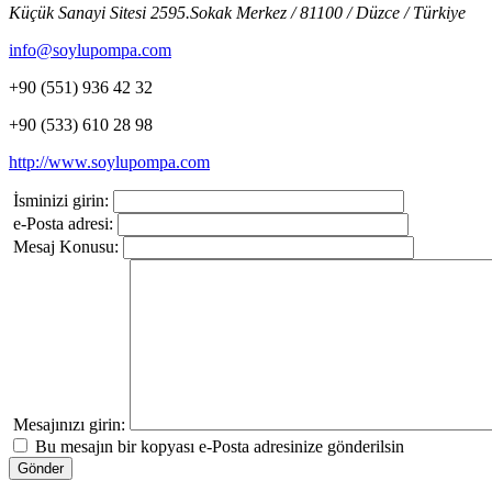
Küçük Sanayi Sitesi 2595.Sokak
Merkez / 81100 / Düzce / Türkiye
info@soylupompa.com
+90 (551) 936 42 32
+90 (533) 610 28 98
http://www.soylupompa.com
İsminizi girin:
e-Posta adresi:
Mesaj Konusu:
Mesajınızı girin:
Bu mesajın bir kopyası e-Posta adresinize gönderilsin
Gönder